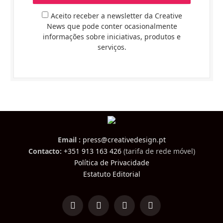
Aceito receber a newsletter da Creative
News que pode conter ocasionalmente
informações sobre iniciativas, produtos e
serviços.
Email :
press@creativedesign.pt
Contacto:
+351 913 163 426
(tarifa de rede móvel)
Política de Privacidade
Estatuto Editorial
LinkedIn
Facebook
Instagram
TikTok