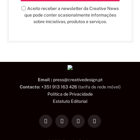
Aceito receber a newsletter da Creative News
que pode conter ocasionalmente informações
sobre iniciativas, produtos e serviços.
Email :
press@creativedesign.pt
Contacto:
+351 913 163 426
(tarifa de rede móvel)
Política de Privacidade
Estatuto Editorial
LinkedIn
Facebook
Instagram
TikTok