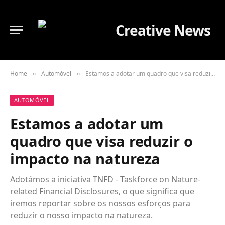
Home
Automóvel
Estamos a adotar um quadro que visa reduzir o impacto na natureza
»
»
AUTOMÓVEL
Estamos a adotar um
quadro que visa reduzir o
impacto na natureza
Adotámos a iniciativa TNFD - Taskforce on Nature-
related Financial Disclosures, o que significa que
iremos reportar sobre os nossos esforços para
reduzir o nosso impacto na natureza.