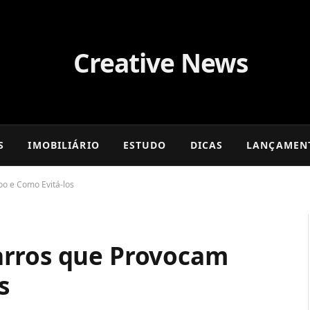
S
IMOBILIÁRIO
ESTUDO
DICAS
LANÇAMEN
o e Como Evitá-los
arros que Provocam
s