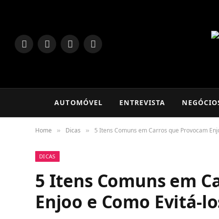
LinkedIn
Facebook
Instagram
TikTok
AUTOMÓVEL
ENTREVISTA
NEGÓCIO
Home
Dicas
5 Itens Comuns em Carros que Provocam Enjo
»
»
DICAS
5 Itens Comuns em C
Enjoo e Como Evitá-lo