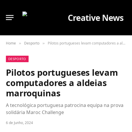
Home
Desporto
Pilotos portugueses levam computadores a aldeias marroquinas
»
»
DESPORTO
Pilotos portugueses levam
computadores a aldeias
marroquinas
A tecnológica portuguesa patrocina equipa na prova
solidária Maroc Challenge
6 de Junho, 2024