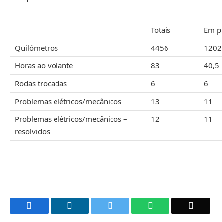
Totais
Em p
Quilómetros
4456
1202
Horas ao volante
83
40,5
Rodas trocadas
6
6
Problemas elétricos/mecânicos
13
11
Problemas elétricos/mecânicos –
12
11
resolvidos
Facebook
LinkedIn
Twitter
WhatsApp
Email