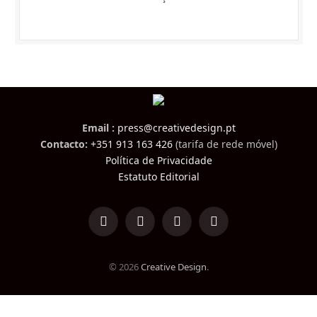
Email :
press@creativedesign.pt
Contacto:
+351 913 163 426
(tarifa de rede móvel)
Política de Privacidade
Estatuto Editorial
LinkedIn
Facebook
Instagram
TikTok
© 2026
Creative Design
.