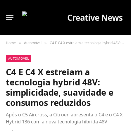
Home
Automóvel
C4 E C4 X estreiam a tecnologia hybrid 48V: simplicidade, suavidade e consumos reduzidos
»
»
AUTOMÓVEL
C4 E C4 X estreiam a
tecnologia hybrid 48V:
simplicidade, suavidade e
consumos reduzidos
Após o C5 Aircross, a Citroën apresenta o C4 e o C4 X
Hybrid 136 com a nova tecnologia híbrida 48V