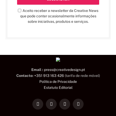
Aceito receber a newsletter da Creative News
que pode conter ocasionalmente informações
sobre iniciativas, produtos e serviços.
Email :
press@creativedesign.pt
Contacto:
+351 913 163 426
(tarifa de rede móvel)
Política de Privacidade
Estatuto Editorial
LinkedIn
Facebook
Instagram
TikTok