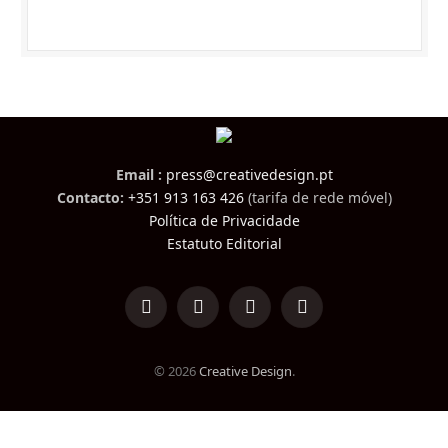
Email :
press@creativedesign.pt
Contacto:
+351 913 163 426
(tarifa de rede móvel)
Política de Privacidade
Estatuto Editorial
LinkedIn
Facebook
Instagram
TikTok
© 2026
Creative Design
.