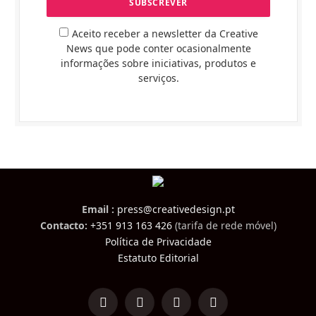
Aceito receber a newsletter da Creative
News que pode conter ocasionalmente
informações sobre iniciativas, produtos e
serviços.
Email :
press@creativedesign.pt
Contacto:
+351 913 163 426
(tarifa de rede móvel)
Política de Privacidade
Estatuto Editorial
LinkedIn
Facebook
Instagram
TikTok