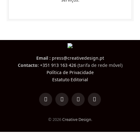
Email :
press@creativedesign.pt
Contacto:
+351 913 163 426
(tarifa de rede móvel)
Política de Privacidade
Estatuto Editorial
LinkedIn
Facebook
Instagram
TikTok
© 2026
Creative Design
.