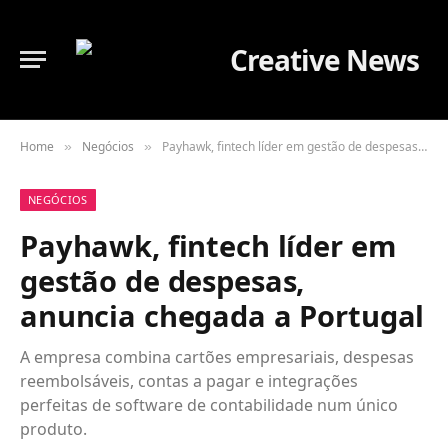
Home
Negócios
Payhawk, fintech líder em gestão de despesas, anuncia chegada a Portugal
»
»
NEGÓCIOS
Payhawk, fintech líder em
gestão de despesas,
anuncia chegada a Portugal
A empresa combina cartões empresariais, despesas
reembolsáveis, contas a pagar e integrações
perfeitas de software de contabilidade num único
produto.