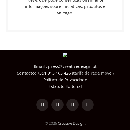
News que pode conter ocasionalmente
informações sobre iniciativas, produtos e
serviços.
Email :
press@creativedesign.pt
Contacto:
+351 913 163 426
(tarifa de rede móvel)
Política de Privacidade
Estatuto Editorial
LinkedIn
Facebook
Instagram
TikTok
© 2026
Creative Design
.