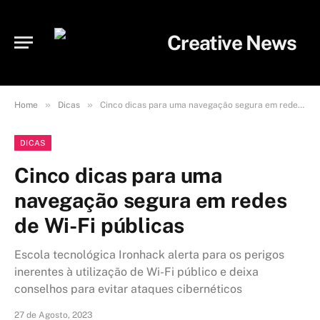
»
»
Home
Dicas
Cinco dicas para uma navegação segura em redes de Wi-Fi públicas
DICAS
Cinco dicas para uma
navegação segura em redes
de Wi-Fi públicas
Escola tecnológica Ironhack alerta para os perigos
inerentes à utilização de Wi-Fi público e deixa
conselhos para evitar ataques cibernéticos
27 de Agosto, 2023