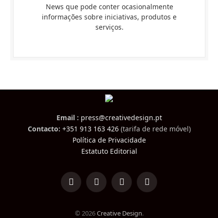
News que pode conter ocasionalmente
informações sobre iniciativas, produtos e
serviços.
Email :
press@creativedesign.pt
Contacto:
+351 913 163 426
(tarifa de rede móvel)
Política de Privacidade
Estatuto Editorial
LinkedIn
Facebook
Instagram
TikTok
© 2026
Creative Design
.