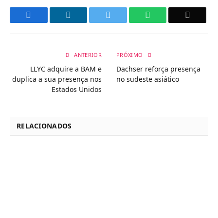
Facebook
LinkedIn
Twitter
WhatsApp
Email
ANTERIOR
PRÓXIMO
LLYC adquire a BAM e
Dachser reforça presença
duplica a sua presença nos
no sudeste asiático
Estados Unidos
RELACIONADOS