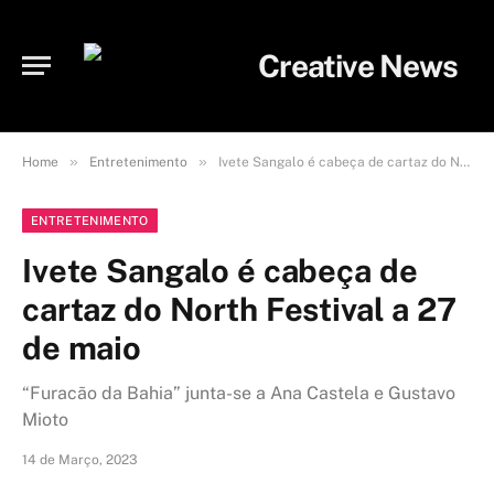
»
»
Home
Entretenimento
Ivete Sangalo é cabeça de cartaz do North Festival a 27 de maio
ENTRETENIMENTO
Ivete Sangalo é cabeça de
cartaz do North Festival a 27
de maio
“Furacão da Bahia” junta-se a Ana Castela e Gustavo
Mioto
14 de Março, 2023