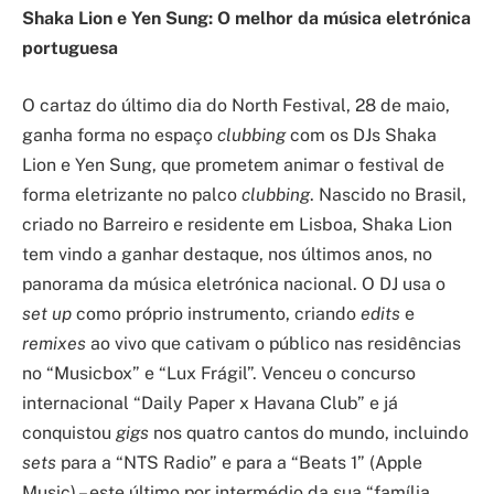
Shaka Lion e Yen Sung: O melhor da música eletrónica
portuguesa
O cartaz do último dia do North Festival, 28 de maio,
ganha forma no espaço
clubbing
com os DJs Shaka
Lion e Yen Sung, que prometem animar o festival de
forma eletrizante no palco
clubbing
. Nascido no Brasil,
criado no Barreiro e residente em Lisboa, Shaka Lion
tem vindo a ganhar destaque, nos últimos anos, no
panorama da música eletrónica nacional. O DJ usa o
set up
como próprio instrumento, criando
edits
e
remixes
ao vivo que cativam o público nas residências
no “Musicbox” e “Lux Frágil”. Venceu o concurso
internacional “Daily Paper x Havana Club” e já
conquistou
gigs
nos quatro cantos do mundo, incluindo
sets
para a “NTS Radio” e para a “Beats 1” (Apple
Music) – este último por intermédio da sua “família