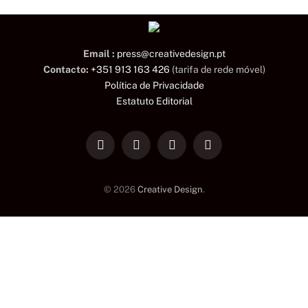
Email :
press@creativedesign.pt
Contacto:
+351 913 163 426
(tarifa de rede móvel)
Política de Privacidade
Estatuto Editorial
LinkedIn
Facebook
Instagram
TikTok
© 2026
Creative Design
.