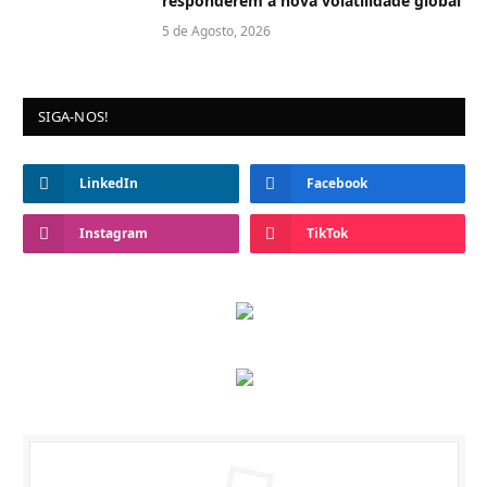
responderem à nova volatilidade global
5 de Agosto, 2026
SIGA-NOS!
LinkedIn
Facebook
Instagram
TikTok