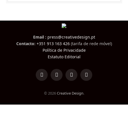
Email :
press@creativedesign.pt
Contacto:
+351 913 163 426
(tarifa de rede móvel)
Política de Privacidade
Estatuto Editorial
LinkedIn
Facebook
Instagram
TikTok
© 2026
Creative Design
.