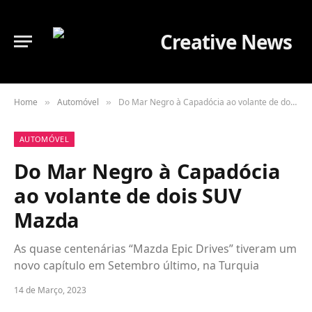
Home
Automóvel
Do Mar Negro à Capadócia ao volante de dois SUV Mazda
»
»
AUTOMÓVEL
Do Mar Negro à Capadócia
ao volante de dois SUV
Mazda
As quase centenárias “Mazda Epic Drives” tiveram um
novo capítulo em Setembro último, na Turquia
14 de Março, 2023