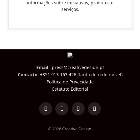
informações sobre iniciativas, produtos e
serviços.
Email :
press@creativedesign.pt
Contacto:
+351 913 163 426
(tarifa de rede móvel)
Política de Privacidade
Estatuto Editorial
LinkedIn
Facebook
Instagram
TikTok
© 2026
Creative Design
.