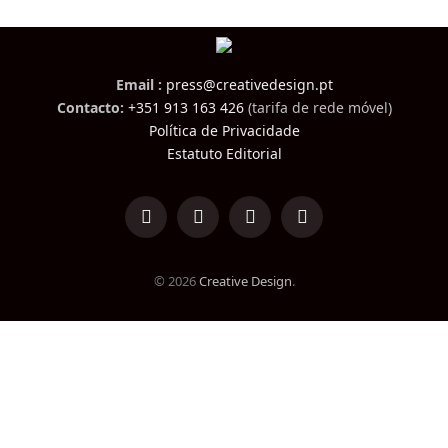
Email :
press@creativedesign.pt
Contacto:
+351 913 163 426
(tarifa de rede móvel)
Política de Privacidade
Estatuto Editorial
LinkedIn
Facebook
Instagram
TikTok
© 2026
Creative Design
.