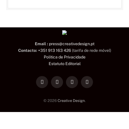
Email :
press@creativedesign.pt
Contacto:
+351 913 163 426
(tarifa de rede móvel)
Política de Privacidade
Estatuto Editorial
LinkedIn
Facebook
Instagram
TikTok
© 2026
Creative Design
.