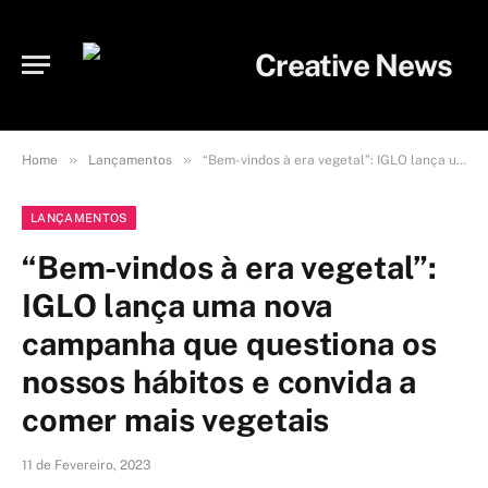
»
»
Home
Lançamentos
“Bem-vindos à era vegetal”: IGLO lança uma nova campanha que questiona os nossos hábitos e convida a comer mais vegetais
LANÇAMENTOS
“Bem-vindos à era vegetal”:
IGLO lança uma nova
campanha que questiona os
nossos hábitos e convida a
comer mais vegetais
11 de Fevereiro, 2023