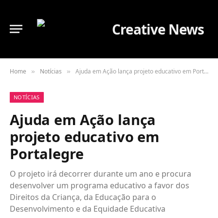
Home
Notícias
Ajuda em Ação lança projeto educativo em Portalegre
»
»
NOTÍCIAS
Ajuda em Ação lança
projeto educativo em
Portalegre
O projeto irá decorrer durante um ano e procura
desenvolver um programa educativo a favor dos
Direitos da Criança, da Educação para o
Desenvolvimento e da Equidade Educativa