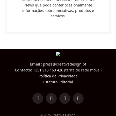
News que pode conter ocasionalmente
informações sobre iniciativas, produtos e
serviços.
Email :
press@creativedesign.pt
Contacto:
+351 913 163 426
(tarifa de rede móvel)
Política de Privacidade
Estatuto Editorial
LinkedIn
Facebook
Instagram
TikTok
© 2026
Creative Design
.