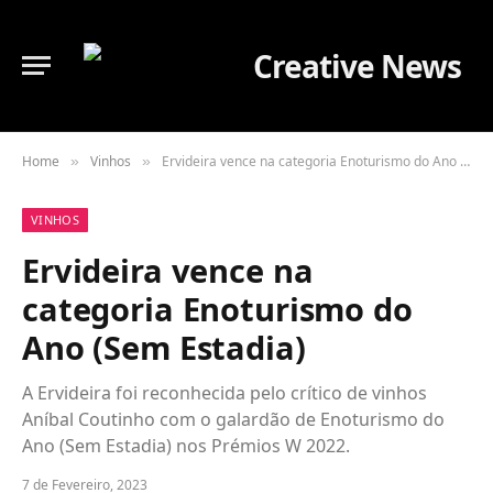
Home
Vinhos
Ervideira vence na categoria Enoturismo do Ano (Sem Estadia)
»
»
VINHOS
Ervideira vence na
categoria Enoturismo do
Ano (Sem Estadia)
A Ervideira foi reconhecida pelo crítico de vinhos
Aníbal Coutinho com o galardão de Enoturismo do
Ano (Sem Estadia) nos Prémios W 2022.
7 de Fevereiro, 2023