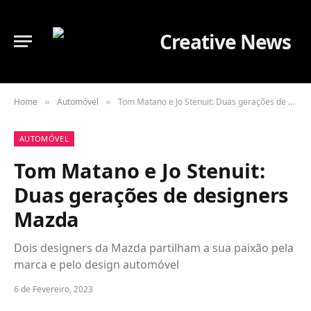
Home
Automóvel
Tom Matano e Jo Stenuit: Duas gerações de designers Mazda
»
»
AUTOMÓVEL
Tom Matano e Jo Stenuit:
Duas gerações de designers
Mazda
Dois designers da Mazda partilham a sua paixão pela
marca e pelo design automóvel
6 de Fevereiro, 2023