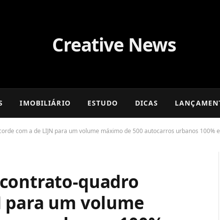
S
IMOBILIÁRIO
ESTUDO
DICAS
LANÇAMEN
corde com a de LIJN para um volume máximo de 500 autocarros urbanos 100% el
 contrato-quadro
N para um volume