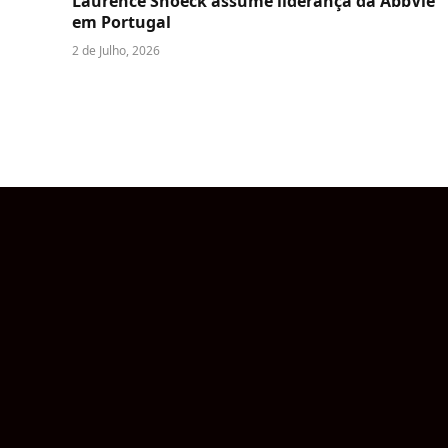
Laurence Snoeck assume liderança da AbbVie
em Portugal
2 de Julho, 2026