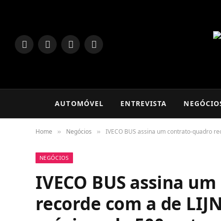
LinkedIn
Facebook
Instagram
TikTok
AUTOMÓVEL
ENTREVISTA
NEGÓCIO
Home
Negócios
IVECO BUS assina um contrato-quadro re
»
»
NEGÓCIOS
IVECO BUS assina um
recorde com a de LIJ