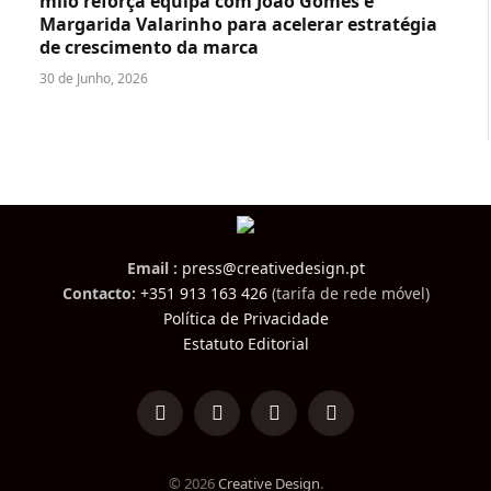
miio reforça equipa com João Gomes e
Margarida Valarinho para acelerar estratégia
de crescimento da marca
30 de Junho, 2026
Email :
press@creativedesign.pt
Contacto:
+351 913 163 426
(tarifa de rede móvel)
Política de Privacidade
Estatuto Editorial
LinkedIn
Facebook
Instagram
TikTok
© 2026
Creative Design
.