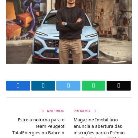
Facebook
LinkedIn
Twitter
WhatsApp
Email
ANTERIOR
PRÓXIMO
Estreia noturna para o
Magazine Imobiliário
Team Peugeot
anuncia a abertura das
TotalEnergies no Bahrein
inscrições para o Prémio