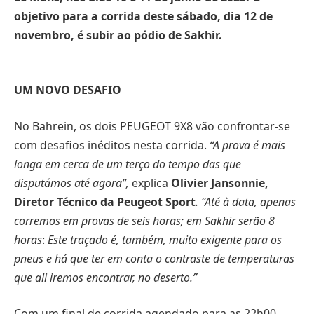
objetivo para a corrida deste sábado, dia 12 de
novembro, é subir ao pódio de Sakhir.
UM NOVO DESAFIO
No Bahrein, os dois PEUGEOT 9X8 vão confrontar-se
com desafios inéditos nesta corrida.
“A prova é mais
longa em cerca de um terço do tempo das que
disputámos até agora”,
explica
Olivier Jansonnie,
Diretor Técnico da Peugeot Sport
. “Até à data, apenas
corremos em provas de seis horas; em Sakhir serão 8
horas
:
Este traçado é, também, muito exigente para os
pneus e há que ter em conta o contraste de temperaturas
que ali iremos encontrar, no deserto.”
Com um final de corrida agendado para as 22h00