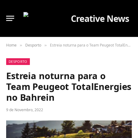
Home
Desporto
Estreia noturna para o Team Peugeot TotalEnergies no Bahrein
»
»
DESPORTO
Estreia noturna para o
Team Peugeot TotalEnergies
no Bahrein
9 de Novembro, 2022