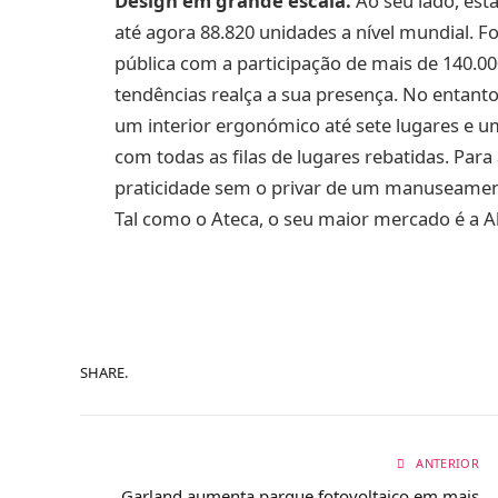
Design em grande escala.
Ao seu lado, est
até agora 88.820 unidades a nível mundial. 
pública com a participação de mais de 140.0
tendências realça a sua presença. No entanto
um interior ergonómico até sete lugares e um
com todas as filas de lugares rebatidas. Para
praticidade sem o privar de um manuseament
Tal como o Ateca, o seu maior mercado é a 
SHARE.
ANTERIOR
Garland aumenta parque fotovoltaico em mais