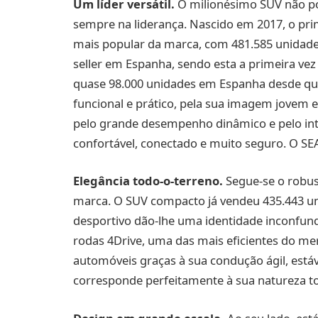
Um líder versátil.
O milionésimo SUV não po
sempre na liderança. Nascido em 2017, o pri
mais popular da marca, com 481.585 unidade
seller em Espanha, sendo esta a primeira ve
quase 98.000 unidades em Espanha desde que 
funcional e prático, pela sua imagem jovem e
pelo grande desempenho dinâmico e pelo inte
confortável, conectado e muito seguro. O SEA
Elegância todo-o-terreno.
Segue-se o robust
marca. O SUV compacto já vendeu 435.443 unid
desportivo dão-lhe uma identidade inconfundí
rodas 4Drive, uma das mais eficientes do me
automóveis graças à sua condução ágil, estáv
corresponde perfeitamente à sua natureza t