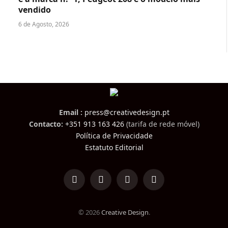
vendido
6 de Agosto, 2026
Email :
press@creativedesign.pt
Contacto:
+351 913 163 426
(tarifa de rede móvel)
Política de Privacidade
Estatuto Editorial
LinkedIn
Facebook
Instagram
TikTok
© 2026
Creative Design
.