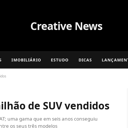
S
IMOBILIÁRIO
ESTUDO
DICAS
LANÇAMEN
idos
ilhão de SUV vendidos
SEAT; uma gama que em seis anos conseguiu
ntre os seus três modelos