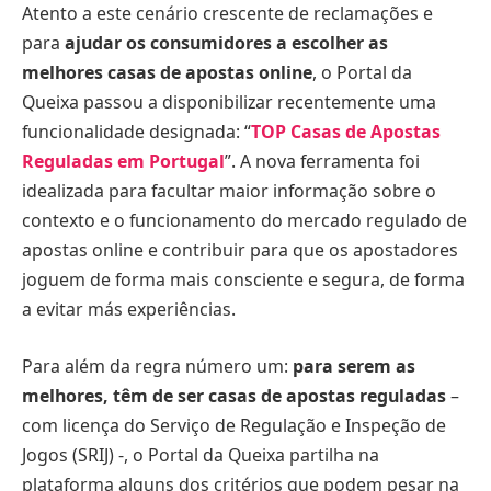
Atento a este cenário crescente de reclamações e
para
ajudar os consumidores a escolher as
melhores casas de apostas online
, o Portal da
Queixa passou a disponibilizar recentemente uma
funcionalidade designada:
“
TOP Casas de Apostas
Reguladas em Portugal
”.
A nova ferramenta foi
idealizada para facultar maior informação sobre o
contexto e o funcionamento do mercado regulado de
apostas online e contribuir para que os apostadores
joguem de forma mais consciente e segura, de forma
a evitar más experiências.
Para além da regra número um:
para serem as
melhores, têm de ser casas de apostas reguladas
–
com licença do Serviço de Regulação e Inspeção de
Jogos (SRIJ) -, o Portal da Queixa partilha na
plataforma alguns dos critérios que podem pesar na