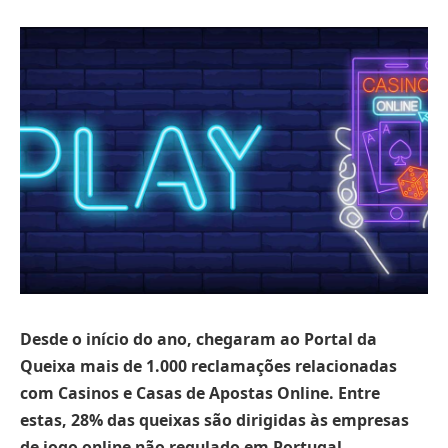
Desde o início do ano, chegaram ao Portal da
Queixa mais de 1.000 reclamações relacionadas
com Casinos e Casas de Apostas Online. Entre
estas, 28% das queixas são dirigidas às empresas
de jogo online não regulado em Portugal.