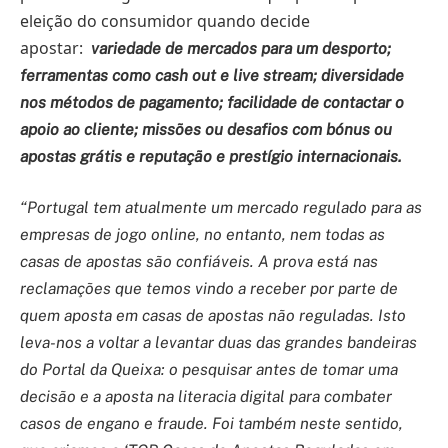
eleição do consumidor quando decide
apostar:
variedade de mercados para um desporto;
ferramentas como cash out e live stream; diversidade
nos métodos de pagamento; facilidade de contactar o
apoio ao cliente; missões ou desafios com bónus ou
apostas grátis e reputação e prestígio internacionais.
“Portugal tem atualmente um mercado regulado para as
empresas de jogo online, no entanto, nem todas as
casas de apostas são confiáveis. A prova está nas
reclamações que temos vindo a receber por parte de
quem aposta em casas de apostas não reguladas. Isto
leva-nos a voltar a levantar duas das grandes bandeiras
do Portal da Queixa: o pesquisar antes de tomar uma
decisão e a aposta na literacia digital para combater
casos de engano e fraude. Foi também neste sentido,