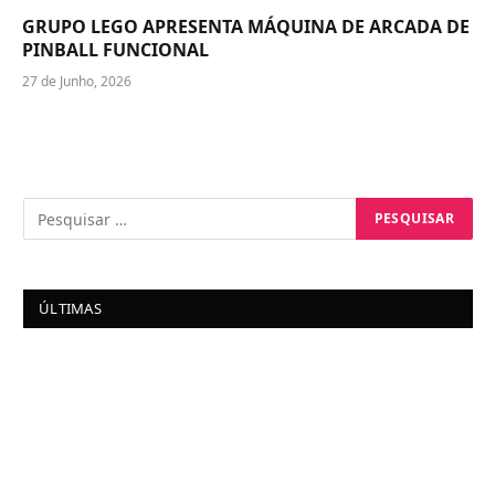
GRUPO LEGO APRESENTA MÁQUINA DE ARCADA DE
PINBALL FUNCIONAL
27 de Junho, 2026
ÚLTIMAS