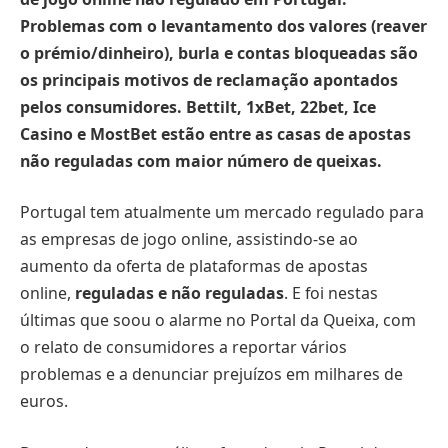
Problemas com o levantamento dos valores (reaver
o prémio/dinheiro), burla e contas bloqueadas são
os principais motivos de reclamação apontados
pelos consumidores. Bettilt, 1xBet, 22bet, Ice
Casino e MostBet estão entre as casas de apostas
não reguladas com maior número de queixas.
Portugal tem atualmente um mercado regulado para
as empresas de jogo online, assistindo-se ao
aumento da oferta de plataformas de apostas
online,
reguladas e não reguladas
. E foi nestas
últimas que soou o alarme no Portal da Queixa, com
o relato de consumidores a reportar vários
problemas e a denunciar prejuízos em milhares de
euros.