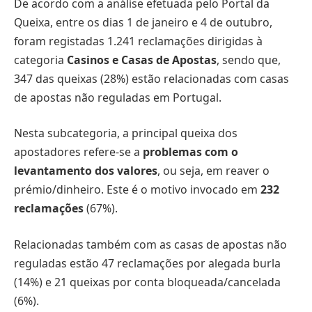
De acordo com a análise efetuada pelo Portal da
Queixa, entre os dias 1 de janeiro e 4 de outubro,
foram registadas 1.241 reclamações dirigidas à
categoria
Casinos e Casas de Apostas
, sendo que,
347 das queixas (28%) estão relacionadas com casas
de apostas não reguladas em Portugal.
Nesta subcategoria, a principal queixa dos
apostadores refere-se a
problemas com o
levantamento dos valores
, ou seja, em reaver o
prémio/dinheiro. Este é o motivo invocado em
232
reclamações
(67%).
Relacionadas também com as casas de apostas não
reguladas estão 47 reclamações por alegada burla
(14%) e 21 queixas por conta bloqueada/cancelada
(6%).