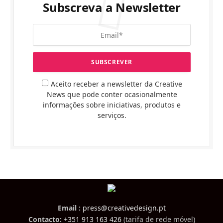
Subscreva a Newsletter
Aceito receber a newsletter da Creative
News que pode conter ocasionalmente
informações sobre iniciativas, produtos e
serviços.
Email :
press@creativedesign.pt
Contacto:
+351 913 163 426
(tarifa de rede móvel)