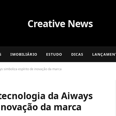
S
IMOBILIÁRIO
ESTUDO
DICAS
LANÇAMEN
ys simboliza espírito de inovação da marca
tecnologia da Aiways
 inovação da marca