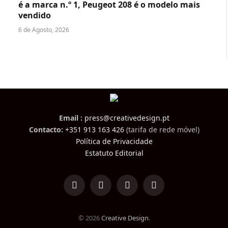
é a marca n.º 1, Peugeot 208 é o modelo mais
vendido
6 de Agosto, 2026
Email :
press@creativedesign.pt
Contacto:
+351 913 163 426
(tarifa de rede móvel)
Política de Privacidade
Estatuto Editorial
LinkedIn
Facebook
Instagram
TikTok
© 2026
Creative Design
.