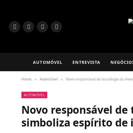
LinkedIn
Facebook
Instagram
TikTok
AUTOMÓVEL
ENTREVISTA
NEGÓCIO
Home
Automóvel
Novo responsável de tecnologia da Aiwa
»
»
AUTOMÓVEL
Novo responsável de 
simboliza espírito de