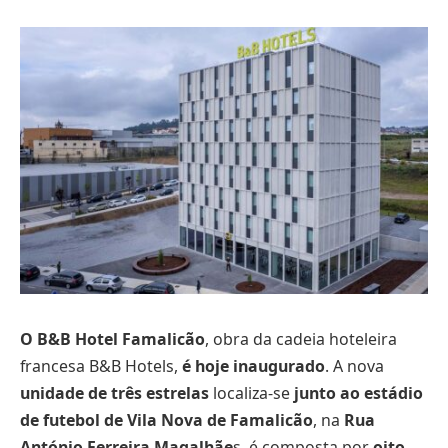
O B&B Hotel Famalicão
, obra da cadeia hoteleira
francesa B&B Hotels,
é hoje inaugurado
. A nova
unidade de três estrelas
localiza-se
junto ao estádio
de futebol de Vila Nova de Famalicão
, na
Rua
António Ferreira Magalhãe
s, é composta por
oito