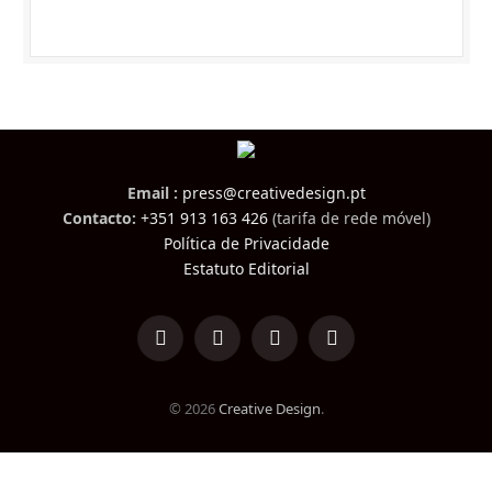
Email :
press@creativedesign.pt
Contacto:
+351 913 163 426
(tarifa de rede móvel)
Política de Privacidade
Estatuto Editorial
LinkedIn
Facebook
Instagram
TikTok
© 2026
Creative Design
.