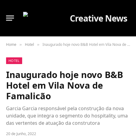
Home
Hotel
Inaugurado hoje novo B&B Hotel em Vila Nova de Famalicão
»
»
HOTEL
Inaugurado hoje novo B&B
Hotel em Vila Nova de
Famalicão
Garcia Garcia responsável pela construção da nova
unidade, que integra o segmento do hospitality, uma
das vertentes de atuação da construtora
20 de Junho, 2022