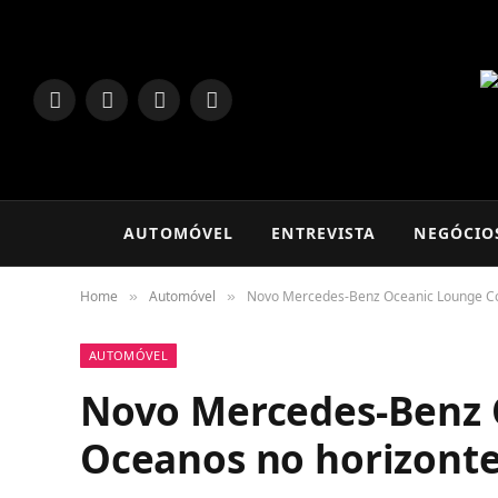
LinkedIn
Facebook
Instagram
TikTok
AUTOMÓVEL
ENTREVISTA
NEGÓCIO
Home
Automóvel
Novo Mercedes-Benz Oceanic Lounge Co
»
»
AUTOMÓVEL
Novo Mercedes-Benz 
Oceanos no horizont