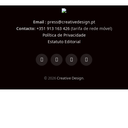
Email :
press@creativedesign.pt
Contacto:
+351 913 163 426
(tarifa de rede móvel)
Política de Privacidade
Estatuto Editorial
LinkedIn
Facebook
Instagram
TikTok
© 2026
Creative Design
.