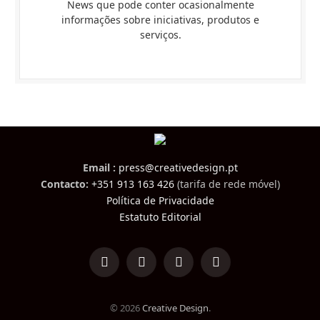
News que pode conter ocasionalmente
informações sobre iniciativas, produtos e
serviços.
Email :
press@creativedesign.pt
Contacto:
+351 913 163 426
(tarifa de rede móvel)
Política de Privacidade
Estatuto Editorial
LinkedIn
Facebook
Instagram
TikTok
© 2026
Creative Design
.