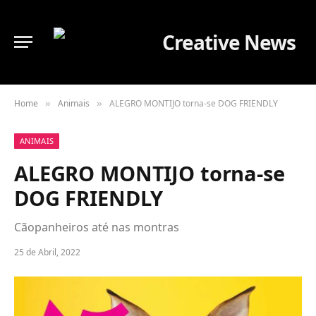
Home
Animais
ALEGRO MONTIJO torna-se DOG FRIENDLY
»
»
ANIMAIS
ALEGRO MONTIJO torna-se
DOG FRIENDLY
Cãopanheiros até nas montras
25 de Abril, 2022