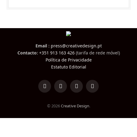
Email :
press@creativedesign.pt
Contacto:
+351 913 163 426
(tarifa de rede móvel)
Política de Privacidade
Estatuto Editorial
LinkedIn
Facebook
Instagram
TikTok
© 2026
Creative Design
.