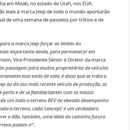
lha em Moab, no estado de Utah, nos EUA.
 fãs leais à marca Jeep de todo o mundo apontarão
nual de uma semana de passeios por trilhos e de
 para a marca Jeep forçar os limites do
 mais importante ainda, para permanecer em
rrison, Vice-Presidente Sénior e Diretor da marca
de passagem para muitos proprietários de veículos
amente esse estilo de vida, é disso que se trata a
eep ou do seu mais recente veículo de produção, os
e perto e de se familiarizarem com os nossos
esde um todo-o-terreno BEV de elevado desempenho
todo-o-terreno, cada ‘concept’ é um verdadeiro
uerer e dão, também, uma ideia do caminho futuro
erreno podem ir
“.