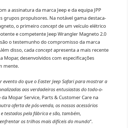
om a assinatura da marca Jeep e da equipa JPP
s grupos propulsores. Na notável gama destaca-
agneto, o primeiro
concept
de um veículo elétrico
 potente e competente Jeep Wrangler Magneto 2.0
e são o testemunho do compromisso da marca
Além disso, cada
concept
apresenta a mais recente
da Mopar, desenvolvidos com especificações
em mente.
evento do que o Easter Jeep Safari para mostrar a
nalizadas aos verdadeiros entusiastas do todo-o-
e da Mopar Service, Parts & Customer Care na
utra oferta de pós-venda, os nossos acessórios
 e testados pela fábrica e são, também,
nfrentar os trilhos mais difíceis do mundo
“.