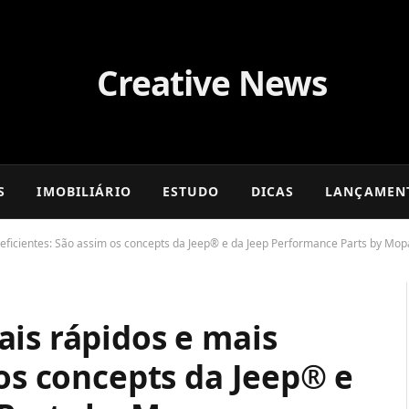
S
IMOBILIÁRIO
ESTUDO
DICAS
LANÇAMEN
 eficientes: São assim os concepts da Jeep® e da Jeep Performance Parts by Mo
is rápidos e mais
 os concepts da Jeep® e