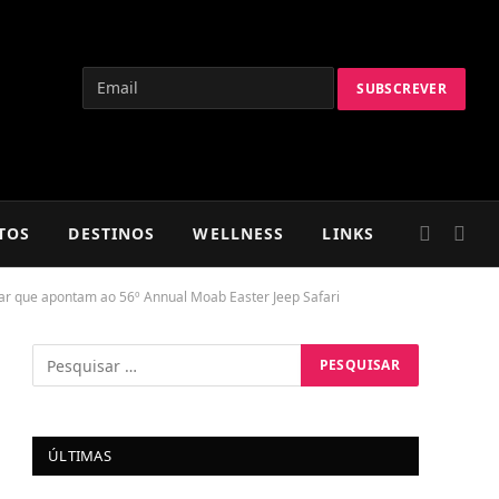
TOS
DESTINOS
WELLNESS
LINKS
par que apontam ao 56º Annual Moab Easter Jeep Safari
ÚLTIMAS