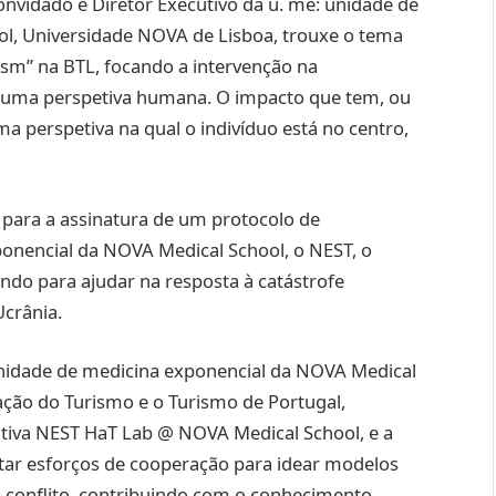
onvidado e Diretor Executivo da u. me: unidade de
l, Universidade NOVA de Lisboa, trouxe o tema
ism” na BTL, focando a intervenção na
 numa perspetiva humana. O impacto que tem, ou
ma perspetiva na qual o indivíduo está no centro,
 para a assinatura de um protocolo de
onencial da NOVA Medical School, o NEST, o
do para ajudar na resposta à catástrofe
crânia.
idade de medicina exponencial da NOVA Medical
ação do Turismo e o Turismo de Portugal,
ativa NEST HaT Lab @ NOVA Medical School, e a
r esforços de cooperação para idear modelos
 conflito, contribuindo com o conhecimento