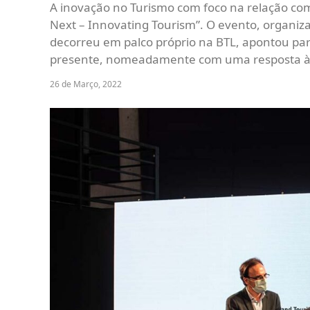
A inovação no Turismo com foco na relação co
Next – Innovating Tourism”. O evento, organiz
decorreu em palco próprio na BTL, apontou par
presente, nomeadamente com uma resposta à s
26 de Março, 2022