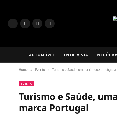
LinkedIn
Facebook
Instagram
TikTok
AUTOMÓVEL
ENTREVISTA
NEGÓCIO
Home
Evento
Turismo e Saúde, uma união que prestigia a
»
»
EVENTO
Turismo e Saúde, uma
marca Portugal