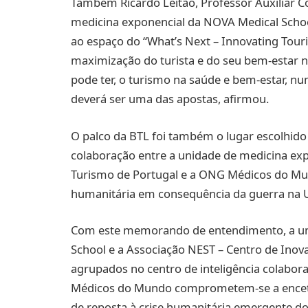
Também Ricardo Leitão, Professor Auxiliar C
medicina exponencial da NOVA Medical Schoo
ao espaço do “What’s Next – Innovating Tour
maximização do turista e do seu bem-estar
pode ter, o turismo na saúde e bem-estar, nu
deverá ser uma das apostas, afirmou.
O palco da BTL foi também o lugar escolhido
colaboração entre a unidade de medicina exp
Turismo de Portugal e a ONG Médicos do Mun
humanitária em consequência da guerra na U
Com este memorando de entendimento, a un
School e a Associação NEST – Centro de Inov
agrupados no centro de inteligência colabor
Médicos do Mundo comprometem-se a enceta
de reposta à crise humanitária emergente do