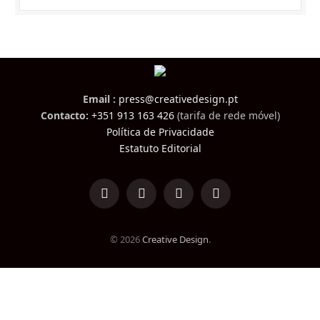
Email :
press@creativedesign.pt
Contacto:
+351 913 163 426
(tarifa de rede móvel)
Política de Privacidade
Estatuto Editorial
LinkedIn
Facebook
Instagram
TikTok
© 2026
Creative Design
.