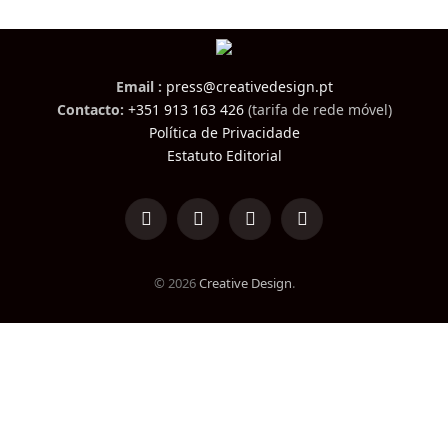
Email :
press@creativedesign.pt
Contacto:
+351 913 163 426
(tarifa de rede móvel)
Política de Privacidade
Estatuto Editorial
LinkedIn
Facebook
Instagram
TikTok
© 2026
Creative Design
.