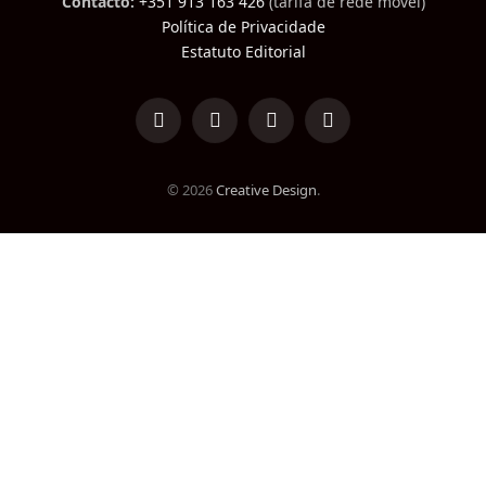
Contacto:
+351 913 163 426
(tarifa de rede móvel)
Política de Privacidade
Estatuto Editorial
LinkedIn
Facebook
Instagram
TikTok
© 2026
Creative Design
.