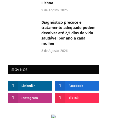
Lisboa
9 de Agosto, 2026
Diagnóstico precoce e
tratamento adequado podem
devolver até 2,5 dias de vida
saudável por ano a cada
mulher
8 de Agosto, 2026
SIGA-NOS!
LinkedIn
Facebook
Instagram
TikTok