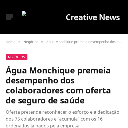
Home
Negócios
Água Monchique premeia desempenho dos colaboradores com oferta de seguro de saúde
»
»
NEGÓCIOS
Água Monchique premeia
desempenho dos
colaboradores com oferta
de seguro de saúde
Oferta pretende reconhecer o esforço e a dedicação
dos 75 colaboradores e “acumula” com os 16
ordenados já pagos pela empresa.