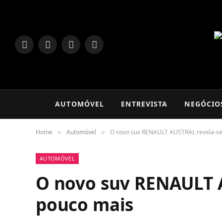
LinkedIn
Facebook
Instagram
TikTok
AUTOMÓVEL
ENTREVISTA
NEGÓCIO
Home
Automóvel
O novo suv RENAULT AUSTRAL revela-s
»
»
AUTOMÓVEL
O novo suv RENAULT 
pouco mais