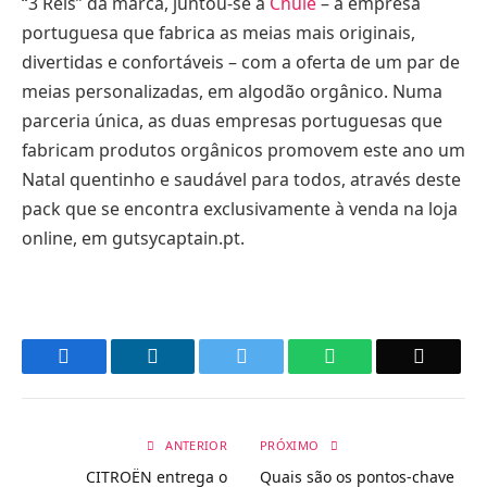
“3 Reis” da marca, juntou-se a
Chulé
– a empresa
portuguesa que fabrica as meias mais originais,
divertidas e confortáveis – com a oferta de um par de
meias personalizadas, em algodão orgânico. Numa
parceria única, as duas empresas portuguesas que
fabricam produtos orgânicos promovem este ano um
Natal quentinho e saudável para todos, através deste
pack que se encontra exclusivamente à venda na loja
online, em gutsycaptain.pt.
Facebook
LinkedIn
Twitter
WhatsApp
Email
ANTERIOR
PRÓXIMO
CITROËN entrega o
Quais são os pontos-chave