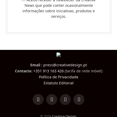
News que pode conter ocasionalmente
informações sobre iniciativas, produtos e
serviços.
Email :
press@creativedesign.pt
Contacto:
+351 913 163 426
(tarifa de rede móvel)
Política de Privacidade
Estatuto Editorial
LinkedIn
Facebook
Instagram
TikTok
© 2026
Creative Design
.