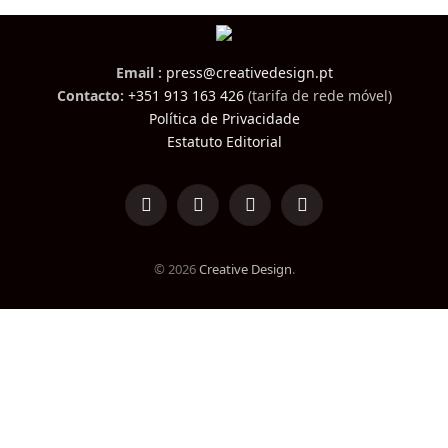
Email :
press@creativedesign.pt
Contacto:
+351 913 163 426
(tarifa de rede móvel)
Política de Privacidade
Estatuto Editorial
LinkedIn
Facebook
Instagram
TikTok
© 2026
Creative Design
.