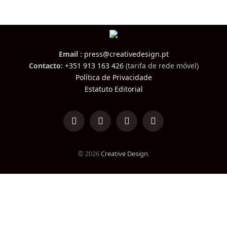
Email :
press@creativedesign.pt
Contacto:
+351 913 163 426
(tarifa de rede móvel)
Política de Privacidade
Estatuto Editorial
LinkedIn
Facebook
Instagram
TikTok
© 2026
Creative Design
.