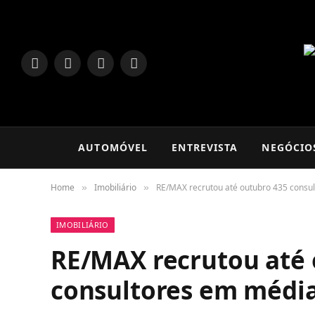
LinkedIn
Facebook
Instagram
TikTok
AUTOMÓVEL
ENTREVISTA
NEGÓCIO
Home
Imobiliário
RE/MAX recrutou até outubro 435 consu
»
»
IMOBILIÁRIO
RE/MAX recrutou até 
consultores em médi