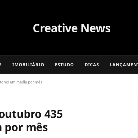
S
IMOBILIÁRIO
ESTUDO
DICAS
LANÇAMEN
ltores em média por mês
outubro 435
a por mês