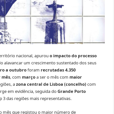
erritório nacional, apurou
o impacto do processo
do alavancar um crescimento sustentado dos seus
iro a outubro
foram
recrutadas 4.350
r mês
, com
março
a ser o mês com
maior
egiões, a
zona central de Lisboa (concelho)
com
rge em evidência, seguida do
Grande Porto
op 3 das regiões mais representativas.
o mês que registou o maior número de