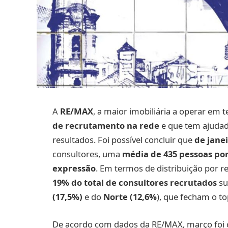
A
RE/MAX
, a maior imobiliária a operar em t
de recrutamento na rede
e que tem ajuda
resultados. Foi possível concluir que
de jane
consultores, uma
média de 435 pessoas po
expressão
. Em termos de distribuição por r
19% do total de consultores recrutados
su
(17,5%)
e do
Norte (12,6%
), que fecham o t
De acordo com dados da RE/MAX, março foi 