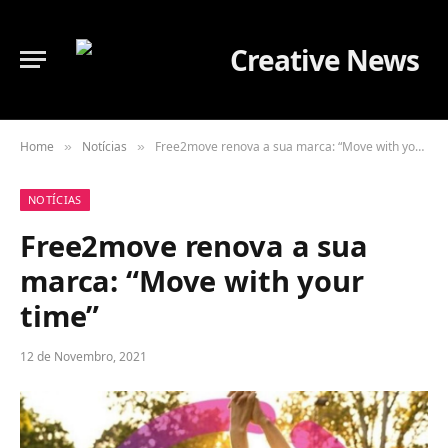
Home
Notícias
Free2move renova a sua marca: “Move with your time”
»
»
NOTÍCIAS
Free2move renova a sua
marca: “Move with your
time”
12 de Novembro, 2021