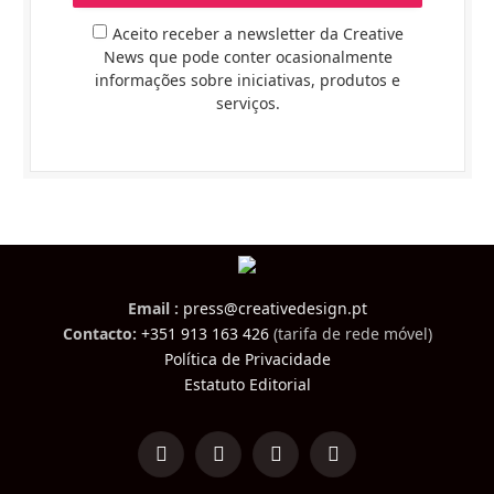
Aceito receber a newsletter da Creative
News que pode conter ocasionalmente
informações sobre iniciativas, produtos e
serviços.
Email :
press@creativedesign.pt
Contacto:
+351 913 163 426
(tarifa de rede móvel)
Política de Privacidade
Estatuto Editorial
LinkedIn
Facebook
Instagram
TikTok