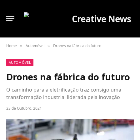
Home
Automóvel
Drones na fábrica do futuro
»
»
AUTOMÓVEL
Drones na fábrica do futuro
O caminho para a eletrificação traz consigo uma
transformação industrial liderada pela inovação
23 de Outubro, 2021