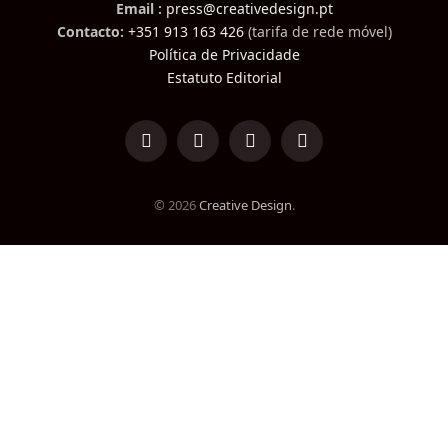
Email :
press@creativedesign.pt
Contacto:
+351 913 163 426
(tarifa de rede móvel)
Política de Privacidade
Estatuto Editorial
LinkedIn
Facebook
Instagram
TikTok
© 2026
Creative Design
.