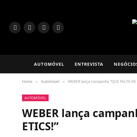
LinkedIn
Facebook
Instagram
TikTok
AUTOMÓVEL
ENTREVISTA
NEGÓCIO
Home
Automóvel
WEBER lança campanha “QUE FALTA DE 
»
»
AUTOMÓVEL
WEBER lança campan
ETICS!”