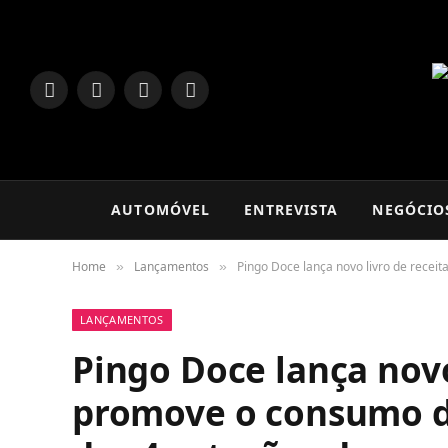
LinkedIn
Facebook
Instagram
TikTok
AUTOMÓVEL
ENTREVISTA
NEGÓCIO
Home
Lançamentos
Pingo Doce lança novo livro de recei
»
»
LANÇAMENTOS
Pingo Doce lança novo
promove o consumo de