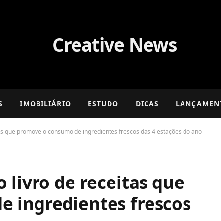
S
IMOBILIÁRIO
ESTUDO
DICAS
LANÇAMEN
tas que promove o consumo de ingredientes frescos das 4 estações do ano
 livro de receitas que
 ingredientes frescos